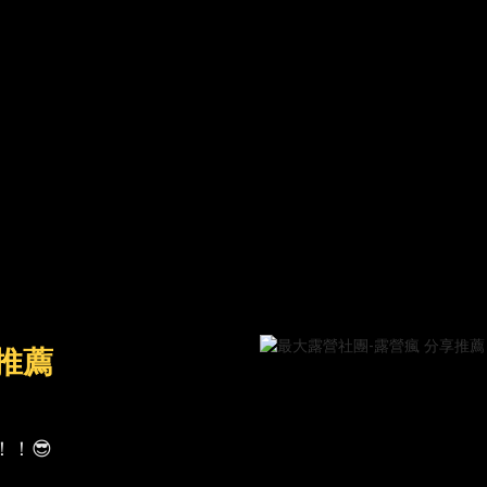
推薦
！😎