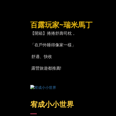
百露玩家~瑞米馬丁
【開箱】捲捲舒壽司枕，
「在戶外睡得像家一樣」
舒適、快收
露營旅遊都推薦!
宥成小小世界