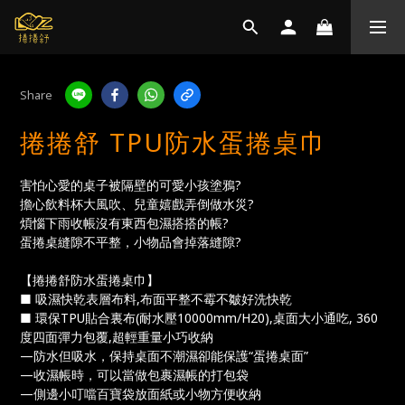
Share
捲捲舒 TPU防水蛋捲桌巾
害怕心愛的桌子被隔壁的可愛小孩塗鴉? 
擔心飲料杯大風吹、兒童嬉戲弄倒做水災? 
煩惱下雨收帳沒有東西包濕搭搭的帳? 
蛋捲桌縫隙不平整，小物品會掉落縫隙?
【捲捲舒防水蛋捲桌巾】
■ 吸濕快乾表層布料,布面平整不霉不皺好洗快乾
■ 環保TPU貼合裏布(耐水壓10000mm/H20),桌面大小通吃, 360
度四面彈力包覆,超輕重量小巧收納
—防水但吸水，保持桌面不潮濕卻能保護“蛋捲桌面”
—收濕帳時，可以當做包裹濕帳的打包袋
—側邊小叮噹百寶袋放面紙或小物方便收納