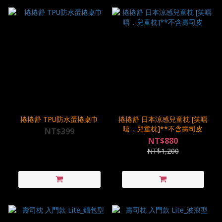
捲捲舒 TPU防水蛋捲桌巾
捲捲舒 日本涼感兒童枕 [笑嘻
嘻．兒童枕]**不含壽司皮
NT$399
NT$880
NT$1,200