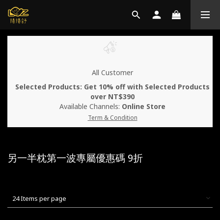
All Customer
Selected Products: Get 10% off with Selected Products
over NT$390
Available Channels:
Online Store
Term & Condition
另一半枕第一波專屬優惠碼 9折
24 Items per page