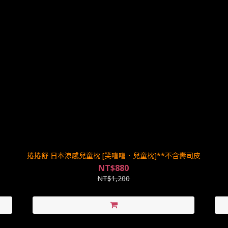
捲捲舒 日本涼感兒童枕 [笑嘻嘻．兒童枕]**不含壽司皮
NT$880
NT$1,200