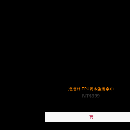
捲捲舒 TPU防水蛋捲桌巾
NT$399