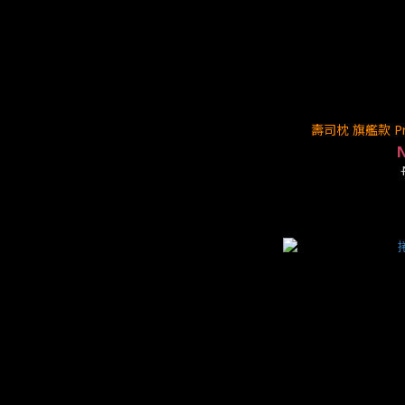
壽司枕 旗艦款 P
N