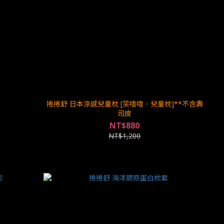
捲捲舒 日本涼感兒童枕 [笑嘻嘻．兒童枕]**不含壽
司皮
NT$880
NT$1,200