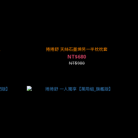
枕
捲捲舒 天絲石墨烯另一半枕枕套
NT$680
NT$980