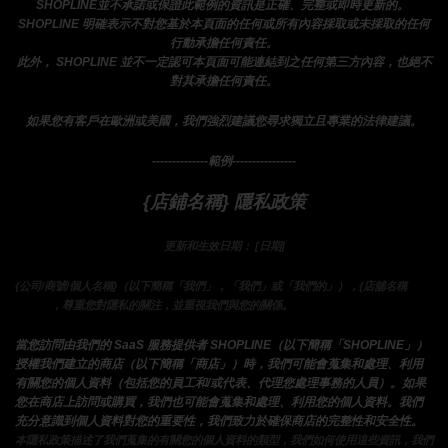
SHOPLINE並不承諾或保證此範例的資訊是正確、完整或即時更新的。 
SHOPLINE 明確表示不對您基於本頁面的任何或所有內容採取或未採取的任何
行動承擔任何責任。
此外， SHOPLINE 並不一定認可本頁面可能連結到之任何第三方內容，也絕不
對其承擔任何責任。
如果您有客戶在歐洲或美國，我們強烈建議您尋求獨立且專業的法律建議。
--------------範例----------------
{店鋪名稱} 隱私政策
更新和生效日期： [日期]
}的
{公司/商號/個人名稱}（以下簡稱「我們」，「我們」或「我們的」），{店舖名稱
運營商
，尊重您對隱私的關注，並重視我們與您的關係。 
當您訪問由我們的 SaaS 服務提供者 SHOPLINE（以下簡稱「SHOPLINE」）
授權我們建立的商店（以下簡稱「商店」）時，我們可能會蒐集和處理、利用
有關您的個人資料（包括您的員工和/或代表、代理您處理事務的人員）。如果
您在商店上訪問或購買，我們也可能會蒐集和處理、利用您的個人資料。我們
充分意識到個人資料對您的重要性，我們致力於確保商店的完整性和安全性。
本隱私政策描述了我們蒐集的有關您的個人資料的類型，我們如何使用這些資訊，我們