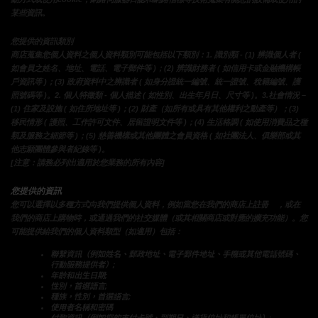
某些資訊。
您提供的資訊類別
商店蒐集您個人資料之個人資料類別可能包括以下類別：1. 識別類 - (1) 辨識個人者 ( 
如會員之姓名、地址、電話、電子郵件等 )；(2) 辨識財務者 ( 如信用卡或金融機構帳
戶資訊等 )；(3) 政府資料中之辨識者 ( 如身分證統一編號、統一證號、稅籍編號、護
照號碼等 )。2. 個人特徵類 - 個人描述 ( 如性別、出生年月日、尺寸等 )。3.社會情況 – 
(1) 住家及設施 ( 如住所地址等 )；(2) 財產（如所有或具有其他權利之動產等）；(3) 
移民情形 ( 護照、工作許可文件、居留證明文件等 )；(4) 生活格調 ( 如使用消費品之種
類及服務之細節等 )；(5) 慈善機構或其他團體之會員資格 ( 如社團法人、俱樂部或其
他志願團體參與者紀錄等 )。
[注意：請務必列出適用於您業務的所有內容]
您提供的資訊
時
您可以選擇以多種方式向我們提供個人資料，例如當您在我們的商店上註冊
，或在
我們的商店上購物時，或通過我們的社交媒體（或其相關商店或對應的擴充功能）。您
可能提供給我們的個人資料類型（如適用）包括：
聯繫資訊（例如姓名、郵政地址、電子郵件地址、手機或其他電話號碼、
行動服務提供者）;
年齡和出生日期;
性別，首選語言;
種族，性別，首選語言;
使用者名稱和密碼
付款資訊（例如您的支付卡號、到期日、送貨位址和帳單位址）;