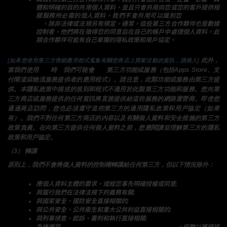
體和明確的目的共用個人資料，並且只會共用向您或您的客戶提供相
關服務所必需的個人資料。我們不會共用可以識別您
身份的個人資
料
，除非法律或法規另有規定。通常，這些第三方合作夥伴也是數據
控制者，他們將在徵得您的同意后在自己的帳戶中處理個人資料。此
類合作夥伴可能有自己單獨的隱私政策和用戶協定。
 此外，
[如果您使用第三方营銷應用程式蒐集有關您商店上買家活動的資訊，請插入]
當我們使用
商店
時
，
我們可能會
使用
第三方功能或服務（包括Apps Store、支
付閘道或物流服務提供者的應用程式）。請注意，此類功能或服務由第三方提
供。本隱私政策中描述的規則和程式不適用於此類第三方功能和服務。您向第
三方商店或服務提供的任何資訊將直接提供給這些服務的網路運營商。即使您
通過商店訪問，您也必須遵守這些第三方的適用隱私政策和用戶協定（如果
有）。我們不對任何第三方商店的內容以及有關個人資料和安全措施的第三方
政策負責。在向第三方提供任何個人資料之前，您應閱讀並理解第三方的隱私
政策和用戶協定。
（3） 轉讓
原則上，我們不會將個人資料的控制權轉讓給任何第三方，但以下情況除外：
應個人資料主體的要求，或經您事先明確授權或同意;
與履行我們在法律法規下的義務有關;
與國家安全、國防安全直接相關的;
與公共安全、公共衛生和重大公共利益直接相關的;
與刑事偵查、起訴、審判和執行直接相關;
為維護您
或任何其他人的生命、財產等重大合法權益
，但難以獲得該