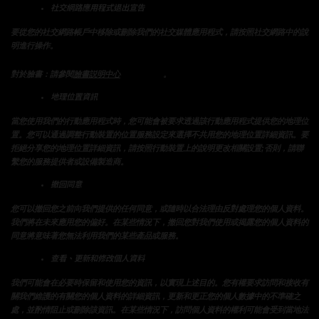
社交網路應用程式退出宣告
要從您的社交網路帳戶中移除或刪除我們的社交媒體應用程式，請按照社交網路中的說
明進行操作。
提供的說明
對於臉書：請參閱
臉書説明中心
。
地理位置資訊
當您使用我們的行動應用程式時，您可能會被要求透過該行動應用程式提供您的地理位
置。您可以通過調整行動裝置的位置服務設定來選擇不共用您的地理位置詳細資訊。要
拒絕分享您的地理位置詳細資訊，請按照行動裝置上的說明更改相關設置;否則，請聯
繫您的服務提供者或設備製造商。
撤回同意
您可以撤回您之前向我們提供的任何同意，或隨時以合法理由反對處理您的個人資料。
我們將在未來應用您的偏好。在某些情況下，撤回您對我們使用或揭露您的個人資料的
同意將意味著您無法利用我們的某些產品或服務。
查看、更新和修改個人資料
我們可能會在必要時保留和使用您的資訊，以實現上述目的。您有權要求訪問和接收有
關我們維護的有關您的個人資料的詳細資訊，更新和更正您的個人數據中的不準確之
處，並酌情阻止或刪除該資訊。在某些情況下，訪問個人資料的權利可能會受到當地法