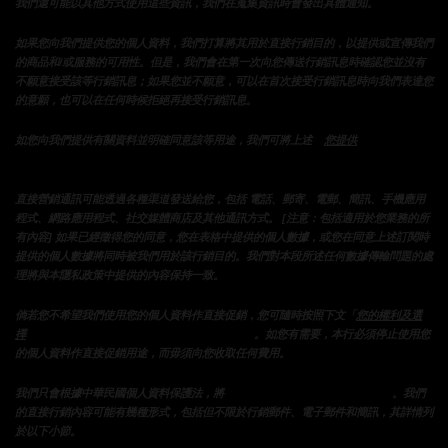
我們還可能以其他方式使用這些資訊，我們在蒐集資訊時會發出具體通知。
如果您向我們提供您的個人資料，我們打算將其用於直接行銷目的，以提供或宣傳我們
的商品和/或服務的可用性。但是，我們會在第一次向您傳送行銷訊息時確認您並沒有
不願意接受該等行銷訊息；如果您並不願意，可以在首次接受行銷訊息時向我們表達您
的意願，也可以在任何時候拒絕再接受行銷訊息。
「
的資料」一節
如您向我們提供有關資料並明確同意該等用途，我們可將上述
您提供
所載的各類個人資料用於直接促銷。
直接營銷通訊可能透過各種渠道發送給您，包括 電話、郵寄、電郵、簡訊、手機應用
程式、網路應用程式、社交媒體商店及其他通訊方式。 [注意：包括適用於您業務的所
有內容] 如果已經徵得您的同意，您在表格中提供的個人數據，或您在同意上述訂閱時
提供的個人數據將同時被我們用於該行銷目的。我們對本段所述任何數據傳輸問題的處
理將與本隱私政策中提供的內容保持一致。
倘若您不希望我們使用您的個人資料作直接促銷，您可隨時按照下文「
您的權利及選
」一節所載的程序選擇退出我們的直接促銷
擇
。如您有需要，本行必須停止使用您
的個人資料作直接促銷用途，而毋須向您收取任何費用。
您提供的個人資料用於直接行銷
我們只會根據中華民國個人資料保護法，將
。我們
的直接行銷內容可能有幾種形式，包括但不限於行銷郵件、電子郵件和簡訊，其詳情列
於以下小節。