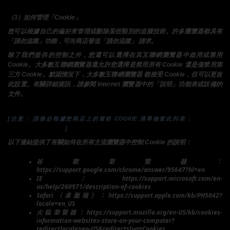
（3）如何管理「Cookie」
您可以根據自己的偏好來管理或刪除某些類別的追蹤技術。許多瀏覽器都具有
「請勿追蹤」功能，可向商店發送「請勿追蹤」 請求。
除了我們提供的控制之外，您還可以選擇在其互聯網瀏覽器中啟用或禁用
Cookie。大多數互聯網瀏覽器還允許您選擇是禁用所有 Cookie 還是僅禁用第
三方 Cookie。默認情況下，大多數互聯網瀏覽器 都接受 Cookie，但可以更改
此設置。有關詳細資訊，請參閱 Internet 瀏覽器中的「説明」功能表或設備的
文件。
隱私政策
[注意： 請務必根據您商店上的當前 COOKIE 清單檢查此列表： 
（shopline.com）。
]
以下連結提供了有關如何在所有主流瀏覽器中控制 Cookie 的說明：
谷歌瀏覽器：
https://support.google.com/chrome/answer/95647?hl=en
IE：https://support.microsoft.com/en-
us/help/260971/description-of-cookies
Safari（桌面版）：https://support.apple.com/kb/PH5042?
locale=en_US
火狐瀏覽器：https://support.mozilla.org/en-US/kb/cookies-
information-websites-store-on-your-computer?
redirectlocale=en-US&redirectslug=Cookies