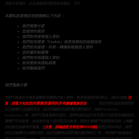
的
選擇。
與誰共享資訊，以及您就我們使用這些資訊
可行
本隱私政策將説明您瞭解以下內容：
我們蒐集什麼
您提供的資訊
我們如何使用個人資料
我們如何使用「Cookie」和其他類似的追蹤技術
我們如何處理、共用、轉讓和揭露個人資料
您的權利和選擇
我們如何保護個人資料
如何更新本隱私政策
如何聯絡我們
我們蒐集什麼
我們可能會從各種來源獲取有關您的個人資料。當您通過我們的商店、[擴充功能][
注
您的業務所適用的所有
或通過
意：請置入包括
數據蒐集管道
]
您訪問和/或使用我們的
社交媒體/社交網路頁面（或其相關商店或對應的應用程式，例如Facebook，
Instagram）時，我們可能會蒐集此資訊。我們的產品在許多百貨公司或者其他類型的
實體門市有販售，如果您有加入我們商店的會員，當您在實體門市購買商品時，[相關
的紀錄也會被我們蒐集。]
[注意：請確認是否有使用POS功能]
當您訪問本商店，我們
的社交媒體/社交網路頁面（或其相關商店或對應的應用程式）時，我們還可能通過自
動方式或使用cookie，網路伺服器日誌和網路信標等技術蒐集有關您的設備或使用的