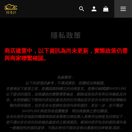
隱私政策
商店建置中，以下資訊為尚未更新，實際政策仍需
與商家聯繫確認。
免責聲明： 
以下內容僅供參考，不構成廣告、招攬或法律建議。
在發佈如下政策之前，您應該諮詢獨立的法律意見。您應仔細閱讀SHOPLINE
以下提供的資訊，並根據您的實際需要修改，刪除或添加所有和任何條款及內
容。令您接觸以下範例內容或此處包含的任何連結並非旨在令您使用或傳輸此
類內容和資訊，也非旨在令您接收這些內容和資訊，更近一步，並不構成
SHOPLINE與使用者或瀏覽器
之
間法律服務之委任關係。
在未向您所在地區的職業律師或者專業法律從業人員尋求法律意見的情況下，
您不應出於任何目的依賴此處提供之範例資訊。範例內容所包含的資訊僅作為
一般概括性的資訊提供，可能反映也可能未反映出最新的法律發展;因此，