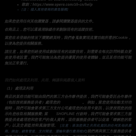
歌劇：https://www.opera.com/zh-cn/help
[注： 插入其他使用的廣告服務]
如果您使用任何其他瀏覽器，請參閱瀏覽器提供的文件。
在商店上，您可以通過清除緩存來刪除現有的追蹤技術。
當您在未登錄的情況下瀏覽網頁時，我們會蒐集實現流覽功能所需的Cookie，
以便為您提供相關服務。
請注意，如果您拒絕使用或刪除現有的追蹤技術，則需要在每次訪問時親自更
改使用者設置，我們可能無法為您提供優質的使用者體驗，並且某些功能可能
無法正常運行。
我們如何處理及利用、共用、轉讓和揭露個人資料
（1） 處理及利用
商店的某些功能可能由我們的第三方合作夥伴提供，我們可能會委託合作夥伴
（包括技術服務提供者）處理您的
某些個人資料
。 例如，當您使用自動支付功
能時，我們可能會要求第三方支付公司處理您的信用卡資訊，以便按照您的指
示向您收取相關服務費; 當
使用 
SHOPLINE 付款時，我們可能會要求第三方服
務提供者處理您和您客戶的個人資料，這些服務提供者可以促進「瞭解您的客
戶」以及交易監控和風險管理。 
 [注意：添加您與之共用此資訊的任何其他供應
我們將與第三方服務提供者
商。例如，銷售管道、支付閘道、運輸和履行應用程式]