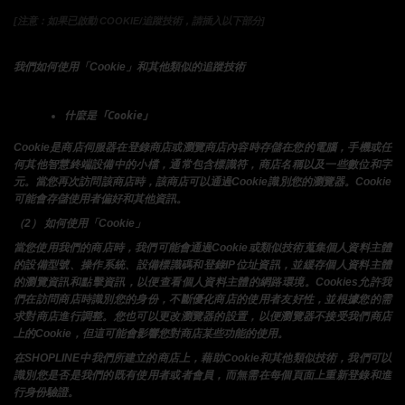
[注意：如果已啟動 COOKIE/追蹤技術，請插入以下部分]
我們如何使用「Cookie」和其他類似的追蹤技術
什麼是「Cookie」
Cookie是商店伺服器在登錄商店或瀏覽商店內容時存儲在您的電腦，手機或任
何其他智慧終端設備中的小檔，通常包含標識符，商店名稱以及一些數位和字
元。當您再次訪問該商店時，該商店可以通過Cookie識別您的瀏覽器。Cookie 
可能會存儲使用者偏好和其他資訊。
（2） 如何使用「Cookie」
當您使用我們的商店時，我們可能會通過Cookie或類似技術蒐集個人資料主體
的設備型號、操作系統、設備標識碼和登錄IP位址資訊，並緩存個人資料主體
的瀏覽資訊和點擊資訊，以便查看個人資料主體的網路環境。Cookies允許我
們在訪問商店時識別您的身份，不斷優化商店的使用者友好性，並根據您的需
求對商店進行調整。您也可以更改瀏覽器的設置，以便瀏覽器不接受我們商店
上的Cookie，但這可能會影響您對商店某些功能的使用。
在SHOPLINE中我們所建立的商店上，藉助Cookie和其他類似技術，我們可以
識別您是否是我們的既有使用者或者會員，而無需在每個頁面上重新登錄和進
行身份驗證。