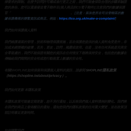
律要求的限制。在授予訪問許可權或進行更正之前，我們可能會採取合理的步驟來驗證
您的身份。您可以通過發送電子郵件至{插入商店的CS電子郵件][注意我們的數據保護
來請求查看，更改或刪除您的個人資料
官「
。
 [注意：添加您所在司法管轄區的數
據保護機構的聯繫資訊或商店。例如：
https://ico.org.uk/make-a-complaint/
]
我們如何保護個人資料
我們維護適當的管理，技術和物理保護措施，旨在保護您提供的個人資料免受意外，非
法或未經授權的破壞，丟失，更改，訪問，揭露或使用。但是，沒有任何系統是完美安
全零疑慮的，我們不能保證有關您的資訊在任何情況下都將保持安全，包括您的數據在
傳輸給我們期間的安全性或您行動裝置上數據的安全性。
隱私政策 
有關SHOPLINE如何保留和保護個人資料的資訊，請參閱 
SHOPLINE
（https://shopline.tw/about/privacy）。 
我們如何更新 本隱私政策 
本隱私政策可能會定期更新，恕不另行通知，以反映我們個人資料慣例的變化。我們將
在我們的商店上發佈醒目的通知，通知您我們的隱私政策的任何重大變更，並在政策頂
部註明最近更新時間。
如何聯繫我們