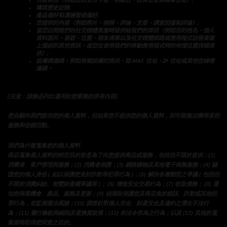
購買歷史記錄;
產品偏好和溝通管道偏好;
您提供的內容（例如照片、視頻、評論、文章、調查回復和評論）;
當您訪問我們的社交媒體頁面時提供給我們的資訊（例如您的姓名、個人
資料圖片、喜歡、位置、朋友清單以及社交媒體網路或應用程式註冊頁面
上描述的其他資訊，或您在使用我們的移動應用程式時的地理位置詳細資
訊）;
設備標識碼，例如有關設備的資訊，如 MAC 位址、IP 位址或其他在線標
識碼。
[注意：請務必列出適用於您業務的所有內容]
您自願向我們提供您的個人資料，但如果您不提供您的個人資料，則可能無法獲得某些
服務和促銷活動。
我們為什麼蒐集您的個人資料
商店蒐集個人資料的特定目的皆是為了向您提供商品或服務，包括但不限於提供：(1) 
消費者、客戶管理與服務；(2) 消費者保護；(3) 網路購物及其他電子商務服務；(4) 驗
證您的個人身份 ( 如以保護您免於詐欺等犯罪行為 )；(5) 解決各種類型之爭議 ( 包括但
不限於消費糾紛、智慧財產權爭議等 )； (6) 增進安全交易行為；(7) 收取債務； (8) 通
知您商業機會、產品、服務及更新；(9) 偵測並保護您及商店免於錯誤、詐欺或其他犯
罪行為，並監測遵法風險；(10) 調查針對個人安全、財產安全及違約之潛在不法行
為；(11) 履行條款與細則及退換貨政策；(12) 依法令所為之行為；以及 (13) 其他於蒐
集當時取得您同意之目的。