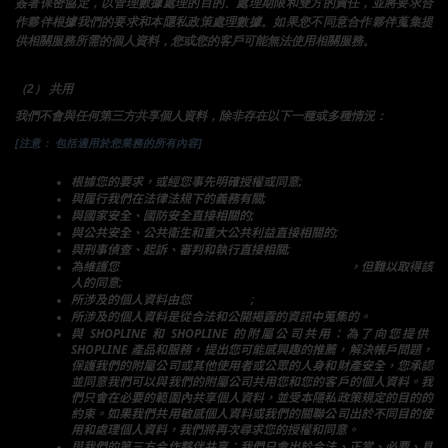
簽署保密協定，以管理數據處理的目的、處理期限和雙方的責任，並將要求合
作夥伴根據我們的要求和本隱私政策處理數據。如果您不同意合作夥伴蒐集提
供相關服務所需的個人資料，您或您的客戶可能無法使用相關服務。
（2） 共用
我們不會與任何第三方共享個人資料，除非存在以下一種或多種情況：
[注意： 包括適用於您業務的所有內容]
根據您的要求，或經您事先明確授權或同意;
與履行我們在法律法規下的義務有關;
與國家安全、國防安全直接相關的;
與公共安全、公共衛生和重大公共利益直接相關的;
與刑事偵查、起訴、審判和執行直接相關;
為維護您
或任何其他人的生命、財產等重大合法權益
，但難以取得該
人的同意;
所涉及的個人資料由您
向公眾揭露
;
所涉及的個人資料是從合法和公開揭露的資訊中蒐集的。
與 SHOPLINE 和 SHOPLINE 的附屬公司共用：為了向您提供 
SHOPLINE 產品和服務，提出您可能感興趣的推薦，解決帳戶問題，
保護我們的附屬公司或其他使用者或公眾的人身和財產安全，您承認
並同意我們可以與我們的附屬公司共用您和您的客戶的個人資料。我
們只會在必要的範圍內共享個人資料，並受本隱私政策規定的目的的
約束。如果我們共用敏感個人資料或我們的關聯公司出於不同目的使
用和處理個人資料，我們將再次尋求您的授權和同意。
與我們的第三方合作夥伴共享：我們只會出於合法、正當、必要、具