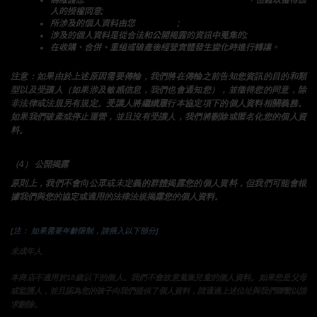
人的授權同意;
所涉及的個人資料由您
向公眾揭露
;
涉及的個人資料是從合法和公開揭露的資訊中蒐集的;
在收購、合併、重組或破產後經營實體發生變化時進行轉讓。
注意：如果由於上述原因需要傳輸，我們將在傳輸之前告知您資訊的目的和類
型以及受讓人（如果涉及敏感信息，我們也會通知您），並徵得您的同意，除
非法律或法規另有規定。受讓人將繼續履行本協定項下的個人資料相關義務。
如果我們破產或停止運營，並且沒有受讓人，我們將刪除或匿名化您的個人資
料。
（4） 公開揭露
原則上，我們不會向公眾或未定義的群體揭露您的個人資料，但我們可能會根
據我們與您的協定或適用的法律法規揭露您的個人資料。
[注： 如果需要年齡限制，請插入以下部分]
未成年人
本商店不適用於18歲以下的個人。我們不會故意蒐集兒童的個人資料。如果您是父母
或監護人，並且認為您的孩子向我們提供了個人資料，請通過上述位址與我們聯繫以請
求刪除。