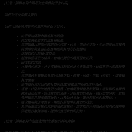
[注意：請務必列出適用於您業務的所有內容]
我們如何使用個人資料
我們可能會將您提供的資訊用於以下目的：
向您發送促銷內容或其他通信;
向您提供所要求的信息和服務;
與您聯繫以跟進或確認您的訂單，約會，退貨或退款，並向您發送與我們
提供給您的產品和服務相關的其他非行銷通信;
處理您的付款和/或交易;
創建和管理您的帳戶，包括訪問您的購買歷史記錄;
回復您的詢問;
在我們的商店、社交媒體商店和其他地方定製廣告，以滿足您的興趣和歷
史;
與您溝通並管理您參與的特殊活動、競賽、抽獎、活動（如有）、調查和
其他優惠;
操作並與您就我們的社交網路或[移動應用程式]進行溝通;
運營、評估和改進我們的業務（包括開發新產品和服務，增強和改進我們
的產品和服務，管理我們的溝通，分析我們的產品，執行市場研究、數據
分析和客戶關係管理計劃，以及執行會計、審計和其他內部職能）;
遵守適用的法律要求、相關行業標準和我們的政策;
為避免重複並確保您的資訊的準確性，請定期在內部或通過我們的服務提
供者進行數據清理，鏈接或合併我們的記錄。
[注意：請務必列出包括適用於您業務的所有內容]