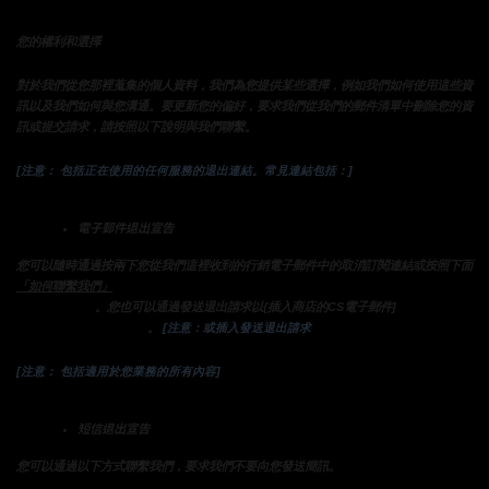
您的權利和選擇
對於我們從您那裡蒐集的個人資料，我們為您提供某些選擇，例如我們如何使用這些資
訊以及我們如何與您溝通。要更新您的偏好，要求我們從我們的郵件清單中刪除您的資
訊或提交請求，請按照以下說明與我們聯繫。
[注意： 包括正在使用的任何服務的退出連結。常見連結包括：]
電子郵件退出宣告
您可以隨時通過按兩下您從我們這裡收到的行銷電子郵件中的取消訂閱連結或按照下面
部分中的說明與我們聯繫，來告訴我們不要通過電子郵件向您
「如何聯繫我們」
發送行銷通信
來選擇不接
。您也可以通過發送退出請求以{插入商店的CS電子郵件]
收我們的營銷電子郵件
的替代說明]
。
 [注意：或插入發送退出請求
[注意： 包括適用於您業務的所有內容]
短信退出宣告
您可以通過以下方式聯繫我們，要求我們不要向您發送簡訊。