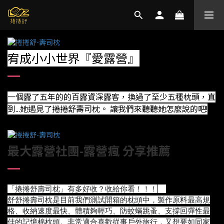
宥成小小世界『愛露營』
一個露了五年的的百露資深露客，換過了至少五種枕頭，直
到...她遇見了捲捲舒壽司枕。 讓我們來聽聽她怎麼說的吧!
最大露營社團-露營瘋 分享推薦
「捲捲舒壽司枕」有多好收？收給你看！！！
😎
舒舒捲壽司枕是目前我們測試開箱的枕頭中，製作原料最高規
格、收納速度最快、體積夠輕巧、防蚊蟎跳蚤、支撐回彈性最
佳的記憶棉枕頭。非常適合喜歡從事戶外旅行，又想要如同家